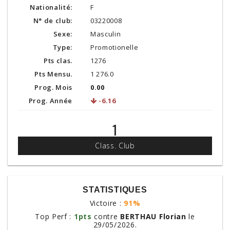
Nationalité:
F
N° de club:
03220008
Sexe:
Masculin
Type:
Promotionelle
Pts clas.
1276
Pts Mensu.
1 276.0
Prog. Mois
0.00
Prog. Année
-6.16
1
Class. Club
STATISTIQUES
Victoire :
91%
Top Perf :
1pts
contre
BERTHAU Florian
le
29/05/2026.